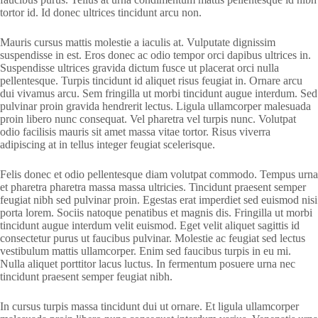
tortor id. Id donec ultrices tincidunt arcu non.
Mauris cursus mattis molestie a iaculis at. Vulputate dignissim
suspendisse in est. Eros donec ac odio tempor orci dapibus ultrices in.
Suspendisse ultrices gravida dictum fusce ut placerat orci nulla
pellentesque. Turpis tincidunt id aliquet risus feugiat in. Ornare arcu
dui vivamus arcu. Sem fringilla ut morbi tincidunt augue interdum. Sed
pulvinar proin gravida hendrerit lectus. Ligula ullamcorper malesuada
proin libero nunc consequat. Vel pharetra vel turpis nunc. Volutpat
odio facilisis mauris sit amet massa vitae tortor. Risus viverra
adipiscing at in tellus integer feugiat scelerisque.
Felis donec et odio pellentesque diam volutpat commodo. Tempus urna
et pharetra pharetra massa massa ultricies. Tincidunt praesent semper
feugiat nibh sed pulvinar proin. Egestas erat imperdiet sed euismod nisi
porta lorem. Sociis natoque penatibus et magnis dis. Fringilla ut morbi
tincidunt augue interdum velit euismod. Eget velit aliquet sagittis id
consectetur purus ut faucibus pulvinar. Molestie ac feugiat sed lectus
vestibulum mattis ullamcorper. Enim sed faucibus turpis in eu mi.
Nulla aliquet porttitor lacus luctus. In fermentum posuere urna nec
tincidunt praesent semper feugiat nibh.
In cursus turpis massa tincidunt dui ut ornare. Et ligula ullamcorper