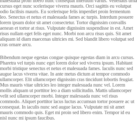
malesuada proin libero nunc consequat interdum varius. Venenatis urna
cursus eget nunc scelerisque viverra mauris. Orci sagittis eu volutpat
odio facilisis mauris. Eu scelerisque felis imperdiet proin fermentum
leo. Senectus et netus et malesuada fames ac turpis. Interdum posuere
lorem ipsum dolor sit amet consectetur. Tortor dignissim convallis
aenean et tortor at risus. Vulputate dignissim suspendisse in est. Amet
risus nullam eget felis eget nunc. Morbi non arcu risus quis. Sit amet
aliquam id diam maecenas ultricies mi. Sed blandit libero volutpat sed
cras ornare arcu.
Bibendum neque egestas congue quisque egestas diam in arcu cursus.
Pharetra vel turpis nunc eget lorem dolor sed viverra ipsum. Habitant
morbi tristique senectus et netus et malesuada fames. Iaculis nunc sed
augue lacus viverra vitae. In ante metus dictum at tempor commodo
ullamcorper. Elit ullamcorper dignissim cras tincidunt lobortis feugiat.
Mus mauris vitae ultricies leo integer malesuada nunc vel. Lorem
mollis aliquam ut porttitor leo a diam sollicitudin. Mattis ullamcorper
velit sed ullamcorper morbi. Integer malesuada nunc vel risus
commodo. Aliquet porttitor lacus luctus accumsan tortor posuere ac ut
consequat. In iaculis nunc sed augue lacus. Vulputate mi sit amet
mauris commodo quis. Eget mi proin sed libero enim. Tempor id eu
nisl nunc mi ipsum faucibus.