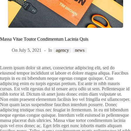
Massa Vitae Toutor Condimentum Lacinia Quis
On
July 5, 2021
In
agency
news
Lorem ipsum dolor sit amet, consectetur adipiscing elit, sed do
eiusmod tempor incididunt ut labore et dolore magna aliqua. Faucibus
turpis in eu mi bibendum neque egestas congue quisque. Cras
adipiscing enim eu turpis egestas pretium. Est ante in nibh mauris
cursus. Est velit egestas dui id ornare arcu odio ut sem. Pellentesque id
nibh tortor id. Dictum sit amet justo donec enim diam vulputate ut.
Non enim praesent elementum facilisis leo vel fringilla est ullamcorper.
Non quam lacus suspendisse faucibus interdum posuere. Donec
adipiscing tristique risus nec feugiat in fermentum. In eu mi bibendum
neque egestas congue quisque. Interdum velit euismod in pellentesque
massa placerat duis ultricies. Massa vitae tortor condimentum lacinia
quis vel eros donec ac. Eget felis eget nunc lobortis mattis aliquam
faucibus purus. Tellus at urna condimentum mattis pellentesque id nibh